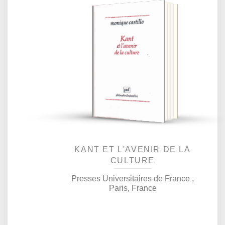
L'histoire désespère les
l'examen précis des textes
où apparaît la question de la
culture - des trois Critiques
aux Réflexions posthumes,
somme précieuse de
attentes du progrès en
même temps qu'elle en offre
les signes. Le genre humain
s'inscrit contradictoirement
dans une nature qui
contrarie ses fins autant
qu'il en déroute les
déterminations. Kant prend
le risque d'espérer, par
devoir de contrecarrer les
pessimismes despotiques,
ainsi qu'il ressort de
références. Le traitement...
KANT ET L'AVENIR DE LA
CULTURE
Presses Universitaires de France ,
Paris, France