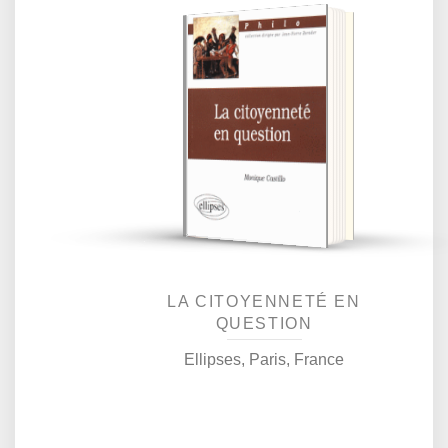
La conviction qui guide la
ce que veut dire : être
citoyen ? Quelle différence
y a-t-il entre le pacte social
et la servitude volontaire ?
Qu'est-ce qu'être un
rédaction de ce travail de
mise en question et de mise
en perspective est que la
mondialisation des
échanges n'amoindrit pas,
mais renforce le besoin
d'accéder à la "culture",
une culture qui ne soit pas
exclusivement livresque ou
érudite, mais
personnellement acquise et
construite. Sait-on encore
"citoyen du monde" ? Que...
LA CITOYENNETÉ EN
QUESTION
Ellipses, Paris, France